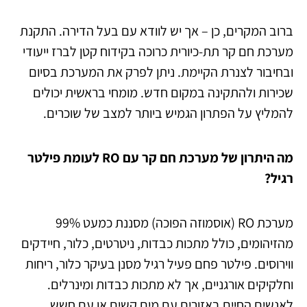
ברוב המקרים, כן – אך יש לוודא עם בעל הדירה. התקנת
מערכת חם קר תת-כיורית כרוכה בקידוח קטן לברז ייעודי
ובחיבור לצנרת הקיימת. ניתן לפרק את המערכת בסיום
שכירות ולהתקינה במקום חדש. מומחי בראשית יכולים
להמליץ על הפתרון הגמיש ביותר למצב של שוכרים.
מה היתרון של מערכת חם קר עם RO לעומת פילטר
רגיל?
מערכת RO (אוסמוזה הפוכה) מסננת כמעט 99%
מהזיהומים, כולל מתכות כבדות, ניטרטים, כלור, חיידקים
ווירוסים. פילטר פחם פעיל רגיל מסנן בעיקר כלור, ריחות
וחלקיקים אורגניים, אך לא מתכות כבדות ומינרלים.
לאנשים החיים באזורים עם מים קשים או עם חשש